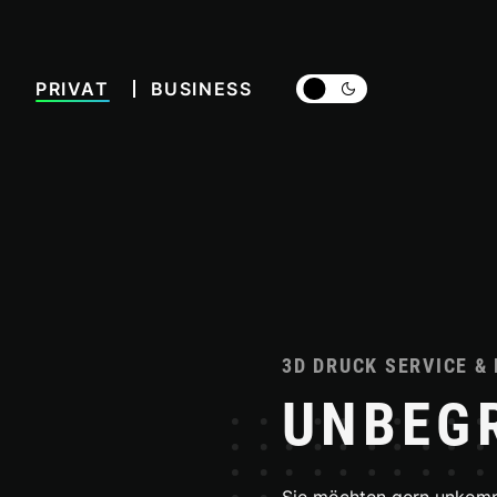
PRIVAT
BUSINESS
dark_mode
3D DRUCK SERVICE & 
UNBEG
Sie möchten gern unkompl