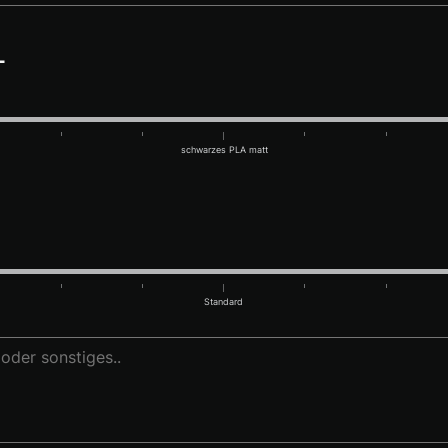
L
schwarzes PLA matt
Standard