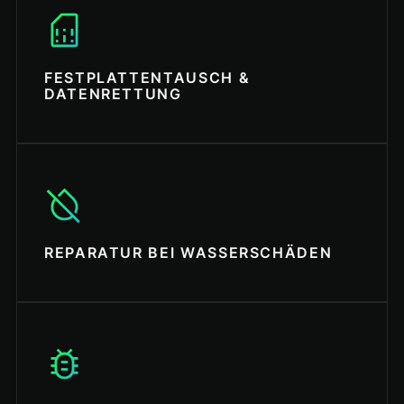
sim_card
FESTPLATTENTAUSCH &
DATENRETTUNG
format_color_reset
REPARATUR BEI WASSERSCHÄDEN
bug_report