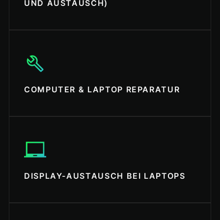
UND AUSTAUSCH)
build
COMPUTER & LAPTOP REPARATUR
laptop_chromebook
DISPLAY-AUSTAUSCH BEI LAPTOPS